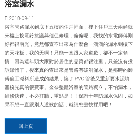
浴室漏水
2018-09-11
浴室管路漏水到底下五樓的住戶裡面，樓下住戶三天兩頭就
來樓上按電鈴抗議與催促修理，偏偏呢，我找的水電師傅剛
好都很兩光，竟然都查不出來為什麼會一滴滴的漏水到樓下
的天花板，我的天啊！只能一直跟人家道歉，卻不一定領
情，因為這年頭大家對於居住的品質都很注重，只差沒有投
訴媒體了，後來真的查出來是管路有破洞漏水，是那時的師
傅偷工減料所造成的結果，換了 PVC 管後又重新要水泥填
塞粉光真的很費事。金奈整體浴室的管路獨立，不怕漏水，
維修快速，不必打牆，重點是！！保證十年防漏水保固，如
果不想一直跟別人道歉的話，就請您盡快採用吧！
回上頁