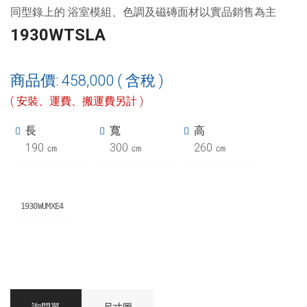
同型錄上的 浴室模組、色調及磁磚面材以實品銷售為主
1930WTSLA
商品價: 458,000 ( 含稅 )
( 安裝、運費、搬運費另計 )
長
寬
高
190 ㎝
300 ㎝
260 ㎝
1930WUMXE4
詢問單
尺寸圖